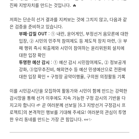
진짜 지방자치를 만드는 것입니다. 🔥
저희는 단순히 선거 결과를 지켜보는 것에 그치지 않고, 다음과 같
은 검증을 준비하고 있습니다.
부패·갑질 OUT
: ① 내란, 윤어게인, 부정선거 음모론에 대한
입장, ② 시민의 민주적 참여제도 등 제도적 장치 마련, ③ 부
패 행위 즉시 퇴출제와 시민이 참여하는 윤리위원회 설치에
대한 입장 확인
투명한 예산 감시
: ① 예산 감시 시민참여제도, ② 정보공개
강화, ③업무추진비, 해외연수 등 예산 민생예산으로 전환에
대한 입장 확인 + 구청장 공약이행율, 구의원 의정활동 기록
이를 시민감시단을 모집하여 활동가와 시민이 함께 만드는 강력한
감시망을 통해 선거 이후에도 지속 가능한 구정 감시의 기반을 다
지고자 합니다 🌱 곧 여러분께 선보일 [6.3 지방선거 구정감시 프
로젝트]의 본격적인 행보를 기대해 주세요! 여러분의 관심이 투명
한 우리 동네를 만드는 가장 큰 힘입니다. 👀✨