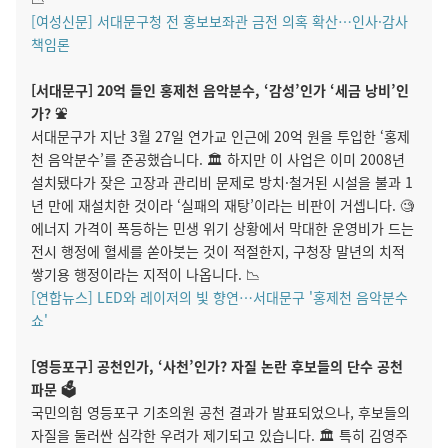
[여성신문] 서대문구청 전 홍보보좌관 금전 의혹 확산…인사·감사
책임론
[서대문구] 20억 들인 홍제천 음악분수, ‘감성’인가 ‘세금 낭비’인
가? ⛲
서대문구가 지난 3월 27일 연가교 인근에 20억 원을 투입한 ‘홍제
천 음악분수’를 준공했습니다. 🏛️ 하지만 이 사업은 이미 2008년
설치됐다가 잦은 고장과 관리비 문제로 방치·철거된 시설을 불과 1
년 만에 재설치한 것이라 ‘실패의 재탕’이라는 비판이 거셉니다. 🧐
에너지 가격이 폭등하는 민생 위기 상황에서 막대한 운영비가 드는
전시 행정에 혈세를 쏟아붓는 것이 적절한지, 구청장 말년의 치적
쌓기용 행정이라는 지적이 나옵니다. 📉
[연합뉴스] LED와 레이저의 빛 향연…서대문구 '홍제천 음악분수
쇼'
[영등포구] 공천인가, ‘사천’인가? 자질 논란 후보들의 단수 공천
파문 🗳️
국민의힘 영등포구 기초의원 공천 결과가 발표되었으나, 후보들의
자질을 둘러싼 심각한 우려가 제기되고 있습니다. 🏛️ 특히 김영주