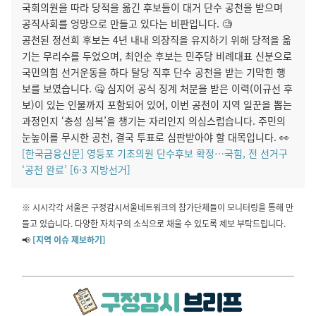
국회의원을 따라 당적을 옮긴 후보들이 대거 단수 공천을 받으며
공직사회를 엉망으로 만들고 있다는 비판입니다. 🧐
공천된 정선희 후보는 4년 내내 의장직을 유지하기 위해 당적을 옮
기는 무리수를 두었으며, 최인순 후보는 민주당 비례대표 신분으로
국민의힘 선거운동을 하다 탈당 직후 단수 공천을 받는 기막힌 행
보를 보였습니다. 🤐 심지어 공식 징계 처분을 받은 이력(이규선 후
보)이 있는 인물까지 포함되어 있어, 이번 공천이 지역 일꾼을 뽑는
과정인지 ‘충성 심복’을 챙기는 자리인지 의심스럽습니다. 주민의
눈높이를 무시한 공천, 결국 투표로 심판받아야 할 대목입니다. 👀
[한국금융신문] 영등포 기초의원 단수후보 확정…국힘, 전 선거구
‘공천 완료’ [6·3 지방선거]
※ 시시각각 서울은 구정감시서울네트워크의 참가단체들이 모니터링을 통해 만
들고 있습니다. 다양한 자치구의 소식으로 채울 수 있도록 제보 부탁드립니다.
📢
[지역 이슈 제보하기]