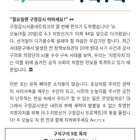
"월요일엔 구정감시 어떠세요?" 👀
구정감시서울네트워크의 열 번째 편지가 도착했습니다! 🚀
오늘(4월 20일)로 6.3 지방선거가 이제 44일 앞으로 다가왔습니
다. 선거일이 다가올수록 설레야 할 마음은 무겁기만 합니다. 최근
서대문구에서 발생한 전 정책보좌관의 10억 원대 사기 사건과 강서
구의회 의장단의 뇌물 수수 구속 사태를 보며, 우리는 '지방자치'라
는 이름 뒤에 숨겨진 공직 사회의 처참한 민낯을 목격하고 있기 때
문입니다. 🏛️
이번 호는 유독 뼈아픈 소식들이 많습니다. 포상처럼 주어진 권력
이 사리사욕을 채우는 수단이 되고, 시민의 눈높이를 무시한 공천
이 난무하는 현실 속에서 우리가 할 수 있는 일은 무엇일까요? 🧐
그래서 구정감시넷은 내란과 부패 세력이 발붙일 수 없는 투명한
지방자치를 위해 [6.3 지방선거 구정감시 프로젝트]의 돛을 올립니
다! ⛵ 오늘도 차 한 잔과 함께 지켜봐주세요 ☕👉👈
구석구석 9호 목차