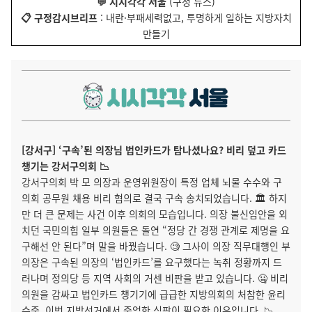
💬 시시각각 서울
(구정 뉴스)
📋 구정감시브리프
: 내란·부패세력없고, 투명하게 일하는 지방자치
만들기
[강서구] ‘구속’된 의장님 법인카드가 탐나셨나요? 비리 덮고 카드
챙기는 강서구의회 📉
강서구의회 박 모 의장과 운영위원장이 특정 업체 뇌물 수수와 구
의회 공무원 채용 비리 혐의로 결국 구속 송치되었습니다. 🏛️ 하지
만 더 큰 문제는 사건 이후 의회의 모습입니다. 의장 불신임안을 외
치던 국민의힘 일부 의원들은 돌연 “정당 간 경쟁 관계로 제명을 요
구해선 안 된다”며 말을 바꿨습니다. 🧐 그사이 의장 직무대행인 부
의장은 구속된 의장의 ‘법인카드’를 요구했다는 녹취 정황까지 드
러나며 정의당 등 지역 사회의 거센 비판을 받고 있습니다. 🤐 비리
의원을 감싸고 법인카드 챙기기에 급급한 지방의회의 처참한 윤리
수준, 이번 지방선거에서 준엄한 심판이 필요한 이유입니다. 📉