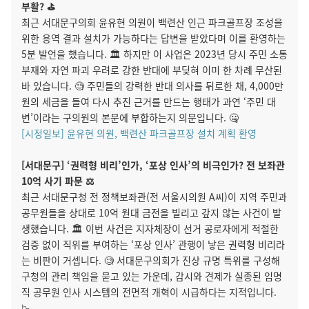
부활? ⛳
최근 서대문구의회 윤유현 의원이 백련산 인근 파크골프장 조성을
위한 용역 결과 설치가 가능하다는 답변을 받았다며 이를 환영하는
5분 발언을 했습니다. 🏛️ 하지만 이 사업은 2023년 당시 주민 소통
부재와 자연 파괴 우려로 강한 반대에 부딪혀 이미 한 차례 무산된
바 있습니다. 🧐 주민들의 강력한 반대 의사를 뒤로한 채, 4,000만
원의 세금을 들여 다시 추진 근거를 만드는 행태가 과연 ‘주민 대
변’이라는 구의원의 본분에 부합하는지 의문입니다. 🤐
[시정일보] 윤유현 의원, 백련산 파크골프장 설치 계획 환영
[서대문구] ‘권력형 비리’인가, ‘포상 인사’의 비극인가? 전 보좌관
10억 사기 파문 ⚖️
최근 서대문구청 전 정책보좌관(전 서울시의원 A씨)이 지역 주민과
공무원들을 상대로 10억 원대 금전을 빌리고 갚지 않는 사건이 발
생했습니다. 🏛️ 이번 사건은 지자체장이 선거 공로자에게 적절한
검증 없이 직위를 부여하는 ‘포상 인사’ 관행이 낳은 권력형 비리라
는 비판이 거셉니다. 🧐 서대문구의회가 진상 규명 특위를 구성해
구청의 관리 책임을 묻고 있는 가운데, 감시와 견제가 실종된 임명
직 공무원 인사 시스템의 전면적 개혁이 시급하다는 지적입니다.
📉