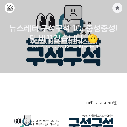
구
독
하
뉴스레터 구석구석 10. 충성충성!
기
당 바꾸겠습니다! 🫡
2026. 4. 23. 10:42
·
👀 뉴스레터 구석구석
10호
| 2026.4.20.(월)