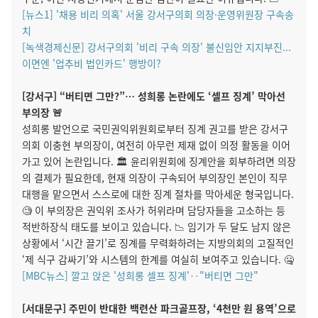
[뉴스1] '채용 비리 의혹' 서울 강서구의회 의장·운영위원장 구속송
치
[녹색경제신문] 강서구의회 '비리 구속 의장' 불신임안 지지부진...
이면엔 '업추비 법인카드' 행방이?
[강서구] “버티면 그만?”… 성희롱 논란에도 ‘셀프 징계’ 막아선
부의장 🚨
성희롱 발언으로 국민권익위원회로부터 징계 권고를 받은 강서구
의회 이충현 부의장이, 여전히 아무런 제재 없이 의정 활동을 이어
가고 있어 논란입니다. 🏛️ 윤리위원회에 징계안을 회부하려면 의장
의 결제가 필요한데, 현재 의장이 구속되어 부의장인 본인이 직무
대행을 맡으면서 스스로에 대한 징계 절차를 막아세운 형국입니다.
🧐 이 부의장은 권익위 조사가 허위라며 담당자들을 고소하는 등
적반하장식 태도를 보이고 있습니다. 📉 임기가 두 달도 남지 않은
상황에서 ‘시간 끌기’로 징계를 무력화하려는 지방의회의 고질적인
‘제 식구 감싸기’와 시스템의 한계를 여실히 보여주고 있습니다. 🤐
[MBC뉴스] 깔고 앉은 '성희롱 셀프 징계'‥"버티면 그만"
[서대문구] 주민이 반대한 백련산 파크골프장, ‘4천만 원 용역’으로