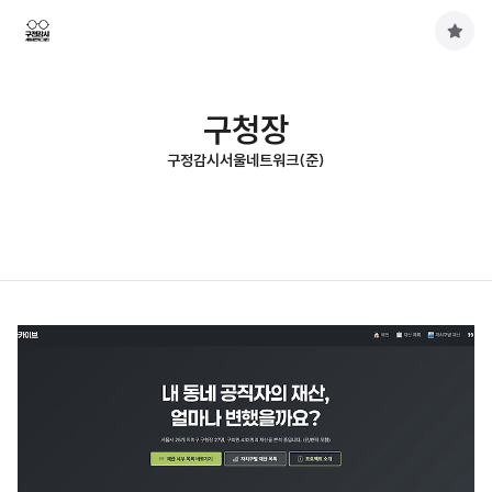
구
독
하
기
구청장
구정감시서울네트워크(준)