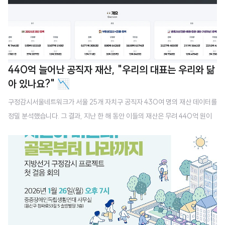
440억 늘어난 공직자 재산, "우리의 대표는 우리와 닮
아 있나요?" 📉
구정감시서울네트워크가 서울 25개 자치구 공직자 430여 명의 재산 데이터를
정밀 분석했습니다. 그 결과, 지난 한 해 동안 이들의 재산은 무려 440억 원이
나 증가한 것으로 확인되었습니다. 💰🚩 "억" 소리 나는 그들만의 리그강남구
의 압도적 1위: 강남구 공직자들의 재산 총액은 902억 원에 달하며, 1인당 평균
재산은 36.1억 원으로 서울 내 압도적 1위를 기록했습니다. 🏛️8배의 격차: 서
울 구청장 1인 평균 재산은 약 37.6억 원. 이는 대한민국 가구 평균 순자산(약
4.7억 원)의 8배에 달하는 수치입니다. 구의원들 역시 평균 13.4억 원으로 일반
가구보다 3배나 많은 자산을 보유하고 있습니다. 📈최고 자산가: 조성명 강남
구청장은 462억 원의 재산을 신고하며 전체 1위를 차지했습니..