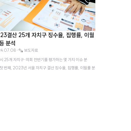
023결산 25개 자치구 징수율, 집행률, 이월
 등 분석
4.07.08
·
🗞️ 보도자료
시 25개 자치구·의회 전반기를 평가하는 몇 가지 이슈 분
 첫 번째, 2023년 서울 자치구 결산 징수율, 집행률, 이월률 분
금천구 집행률 79.2%로 25개 자치구 중 최하위, 서초(80.
, 동작(81.8%) 순으로 하위 2, 3위 기록”“징수율 강남(92.
%), 서초(93.0%), 강동구(94.32%) 순으로 25개 자치구
최하위 기록”“이월률 은평구 11.6%, 서초구 10.27%로 25개
구 중 하위 1, 2위를 기록, 이월률 10%를 넘긴 유이한 자치
“서초구 서울 25개 자치구 중 최악의 결산. 집행률, 징수율, 이
 모두 최악, 집행률·징수율 하위 2위, 이월률 상위 2위 기록“2