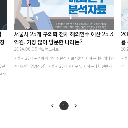
월
서울시 25개 구의회 전체 해외연수 예산 25.3
2
의장
억원. 가장 많이 방문한 나라는?
률
2024.08.03
·
🗞️ 보도자료
202
서울시 25개 구의회 해외연수 분석 자료서울시 자치구의원 해외연
서울
5년
수 여전히 '엉망진창'- 서울시 25개 자치구 및 자치구의회 전반기
석-
 분석
평가시리즈 Ⅱ - 서울시 25개 구의회 전체 해외연수 예산 25.3억
석“
무추
원가장 많이 방문한 나라는 오스트리아로 총 11회가장 많이 방문한
5%)
간담
장소 체스키크룸로프성 7회, 프라하성 6회, 시드니오페라 하우스
04
감시
5회해외연수 횟수는 강남구의회가 2022년부터 총 8회로 1위, 강
중 
이
다
1
탄핵
서구의회, 강동구의회, 송파구의회 각 6회로 2위, 관악구의회, 양
자치
 구
천구의회가 4회로 3위 서울시 25개 구의회의 해외연수가 수많은
전
음
구”
 민
지적에도 불구하고 여전히 ‘관광상품’처럼 시행되고 있어 문제가
월률