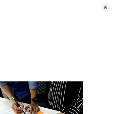
구
독
하
기