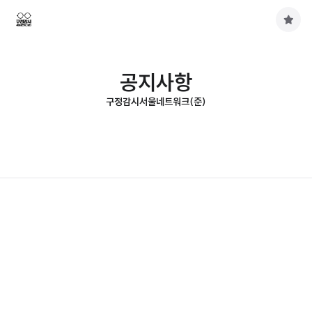
구
독
하
기
공지사항
구정감시서울네트워크(준)