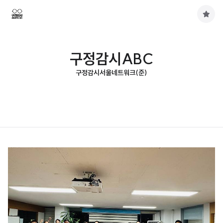
구
독
하
기
구정감시ABC
구정감시서울네트워크(준)