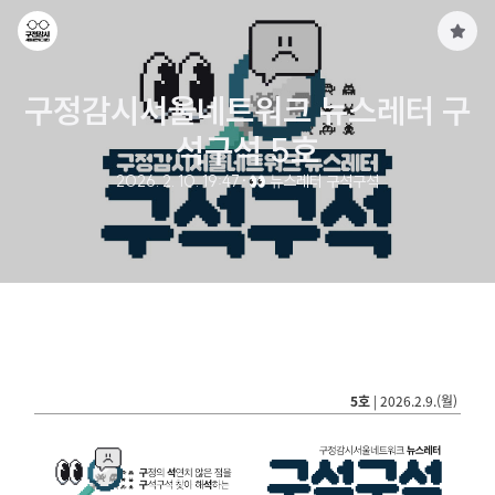
구
독
하
구정감시서울네트워크 뉴스레터 구
기
석구석 5호
2026. 2. 10. 19:47
·
👀 뉴스레터 구석구석
5호
| 2026.2.9.(월)