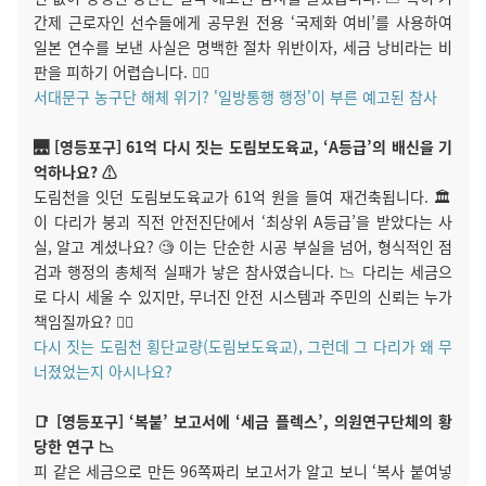
간제 근로자인 선수들에게 공무원 전용 ‘국제화 여비’를 사용하여
일본 연수를 보낸 사실은 명백한 절차 위반이자, 세금 낭비라는 비
판을 피하기 어렵습니다. 🤦‍♂️
서대문구 농구단 해체 위기? '일방통행 행정'이 부른 예고된 참사
🌉 [영등포구] 61억 다시 짓는 도림보도육교, ‘A등급’의 배신을 기
억하나요? ⚠️
도림천을 잇던 도림보도육교가 61억 원을 들여 재건축됩니다. 🏛️
이 다리가 붕괴 직전 안전진단에서 ‘최상위 A등급’을 받았다는 사
실, 알고 계셨나요? 🧐 이는 단순한 시공 부실을 넘어, 형식적인 점
검과 행정의 총체적 실패가 낳은 참사였습니다. 📉 다리는 세금으
로 다시 세울 수 있지만, 무너진 안전 시스템과 주민의 신뢰는 누가
책임질까요? 🤦‍♂️
다시 짓는 도림천 횡단교량(도림보도육교), 그런데 그 다리가 왜 무
너졌었는지 아시나요?
📑 [영등포구] ‘복붙’ 보고서에 ‘세금 플렉스’, 의원연구단체의 황
당한 연구 📉
피 같은 세금으로 만든 96쪽짜리 보고서가 알고 보니 ‘복사 붙여넣