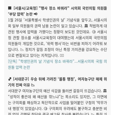
🏢 [서울시/교육청] "행사 장소 바꿔라" 시의회 국민의힘 의원들
'부당 압력' 논란 📢
1월 26일 '서울특별시 학생인권의 날' 기념식을 앞두고, 서울시의
회 일부 의원들의 권력 남용 논란이 일고 있습니다. 🏛️ 적법하게 대
관된 행사에 압력을 가했다는 정황이 보도된 것인데요. 🧐 서울시
청 관할 장소를 서울시교육청이 대여했는데 서울시의회 국민의힘
의원들이 개입한 것으로, '위력 행사'라는 비판을 피하기 어려워 보
입니다. 📉 정치가 갈등 조정이 아닌 특정 가치관을 강요하는 수단
으로 변질되고 있다는 지적입니다. 🤦‍♂️
[단독] "학생인권의 날 기념식 장소 바꿔라"...서울시의회 국힘 의
원들 압력 논란
🏀 [서대문구] 우승 뒤에 가려진 ‘불통 행정’, 여자농구단 해체 위
기의 진짜 이유 📉
서대문구 여자농구단의 예산 삭감을 둘러싼 갈등이 뜨겁습니다. 🏛️
"성적이 좋은데 왜 예산을 깎느냐"는 목소리도 있지만, 그 이면에
는 구의회를 패싱하고 독단적으로 사업을 밀어붙인 구청의 ‘막무가
내 행정’이 있었습니다. 🧐 구의회의 우려에도 불구하고 충분한 비
전 없이 강행된 창단은 결국 예고된 참사를 불렀습니다. 📉 특히 기